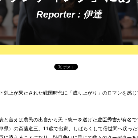
Reporter : 伊達
下剋上が果たされた戦国時代に「成り上がり」のロマンを感じ
表と言えば農民の出自から天下統一を遂げた豊臣秀吉が有名で
阜県）の斎藤道三。11歳で出家、しばらくして俗世間へ戻っ
臣に遣えることになり、跡目争いに乗じて数々のクーデターを