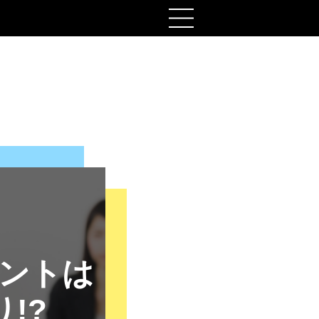
ントは
!?